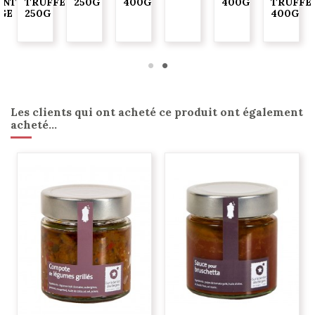
ENT
TRUFFE
250G
400G
400G
TRUFFE
GE
250G
400G
G
Les clients qui ont acheté ce produit ont également
acheté...