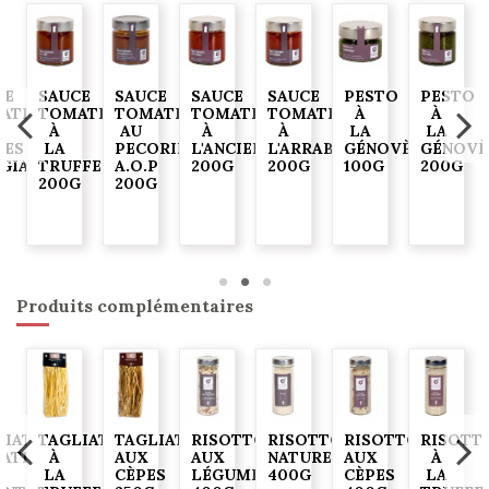
CE
SAUCE
SAUCE
SAUCE
SAUCE
PESTO
PESTO
ATE
TOMATE
TOMATE
TOMATE
TOMATE
À
À
À
AU
À
À
LA
LA
VES
LA
PECORINO
L'ANCIENNE
L'ARRABIATA
GÉNOVÈSE
GÉNOVÈ
GIASCA"
TRUFFE
A.O.P
200G
200G
100G
200G
200G
200G
G
Produits complémentaires
S
LIATELLES
TAGLIATELLES
TAGLIATELLES
RISOTTO
RISOTTO
RISOTTO
RISOTT
ATES
À
AUX
AUX
NATURE
AUX
À
LA
CÈPES
LÉGUMES
400G
CÈPES
LA