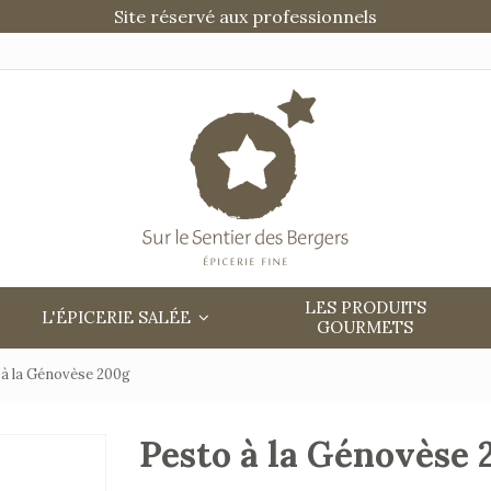
Site réservé aux professionnels
LES PRODUITS
L'ÉPICERIE SALÉE
GOURMETS
 à la Génovèse 200g
Pesto à la Génovèse 