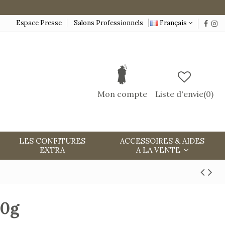
Espace Presse
Salons Professionnels
Français
Mon compte
Liste d'envie(
0
)
LES CONFITURES
ACCESSOIRES & AIDES
EXTRA
A LA VENTE
00g