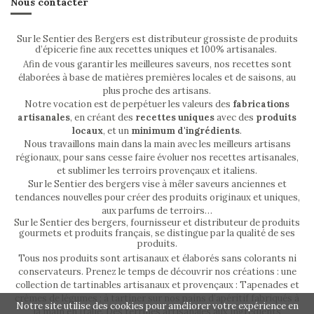
Nous contacter
Sur le Sentier des Bergers est distributeur grossiste de produits
d’épicerie fine aux recettes uniques et 100% artisanales.
Afin de vous garantir les meilleures saveurs, nos recettes sont
élaborées à base de matières premières locales et de saisons, au
plus proche des artisans.
Notre vocation est de perpétuer les valeurs des
fabrications
artisanales
, en créant des
recettes uniques
avec des
produits
locaux
, et un
minimum d'ingrédients
.
Nous travaillons main dans la main avec les meilleurs artisans
régionaux, pour sans cesse faire évoluer nos recettes artisanales,
et sublimer les terroirs provençaux et italiens.
Sur le Sentier des bergers vise à mêler saveurs anciennes et
tendances nouvelles pour créer des produits originaux et uniques,
aux parfums de terroirs…
Sur le Sentier des bergers, fournisseur et distributeur de produits
gourmets et produits français, se distingue par la qualité de ses
produits.
Tous nos produits sont artisanaux et élaborés sans colorants ni
conservateurs. Prenez le temps de découvrir nos créations : une
collection de tartinables artisanaux et provençaux : Tapenades et
crèmes de légumes ; à tartiner sur nos pains d’apéritif fabriqués à
Notre site utilise des cookies pour améliorer votre expérience en
la main en Italie. Des terrines artisanales aux ingrédients