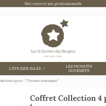
Site réservé aux professionnels
LES PRODUITS
L'ÉPICERIE SALÉE
GOURMETS
llection 4 pots - " Terrines Artisanales "
Coffret Collection 4 