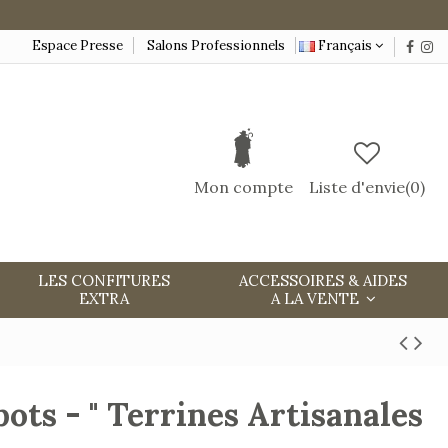
Espace Presse
Salons Professionnels
Français
Mon compte
Liste d'envie(
0
)
LES CONFITURES
ACCESSOIRES & AIDES
EXTRA
A LA VENTE
pots - " Terrines Artisanales