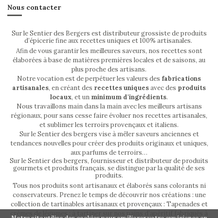
Nous contacter
Sur le Sentier des Bergers est distributeur grossiste de produits
d’épicerie fine aux recettes uniques et 100% artisanales.
Afin de vous garantir les meilleures saveurs, nos recettes sont
élaborées à base de matières premières locales et de saisons, au
plus proche des artisans.
Notre vocation est de perpétuer les valeurs des
fabrications
artisanales
, en créant des
recettes uniques
avec des
produits
locaux
, et un
minimum d'ingrédients
.
Nous travaillons main dans la main avec les meilleurs artisans
régionaux, pour sans cesse faire évoluer nos recettes artisanales,
et sublimer les terroirs provençaux et italiens.
Sur le Sentier des bergers vise à mêler saveurs anciennes et
tendances nouvelles pour créer des produits originaux et uniques,
aux parfums de terroirs…
Sur le Sentier des bergers, fournisseur et distributeur de produits
gourmets et produits français, se distingue par la qualité de ses
produits.
Tous nos produits sont artisanaux et élaborés sans colorants ni
conservateurs. Prenez le temps de découvrir nos créations : une
collection de tartinables artisanaux et provençaux : Tapenades et
crèmes de légumes ; à tartiner sur nos pains d’apéritif fabriqués à