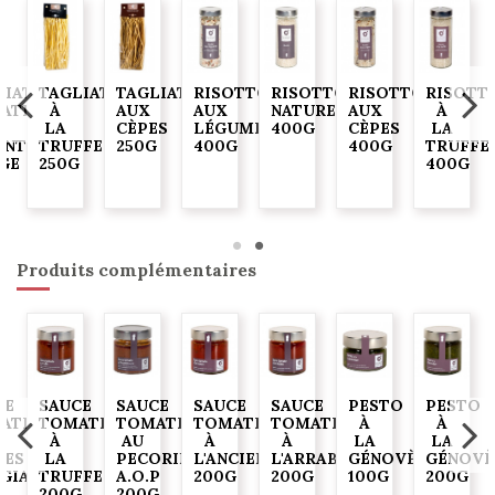
S
LIATELLES
TAGLIATELLES
TAGLIATELLES
RISOTTO
RISOTTO
RISOTTO
RISOTT
ATES
À
AUX
AUX
NATURE
AUX
À
LA
CÈPES
LÉGUMES
400G
CÈPES
LA
ENT
TRUFFE
250G
400G
400G
TRUFFE
GE
250G
400G
G
Produits complémentaires
CE
SAUCE
SAUCE
SAUCE
SAUCE
PESTO
PESTO
ATE
TOMATE
TOMATE
TOMATE
TOMATE
À
À
À
AU
À
À
LA
LA
VES
LA
PECORINO
L'ANCIENNE
L'ARRABIATA
GÉNOVÈSE
GÉNOVÈ
GIASCA"
TRUFFE
A.O.P
200G
200G
100G
200G
200G
200G