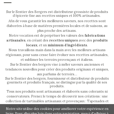
Sur le Sentier des Bergers est distributeur grossiste de produits
d’épicerie fine aux recettes uniques et 100% artisanales.
Afin de vous garantir les meilleures saveurs, nos recettes sont
élaborées à base de matières premières locales et de saisons, au
plus proche des artisans.
Notre vocation est de perpétuer les valeurs des
fabrications
artisanales
, en créant des
recettes uniques
avec des
produits
locaux
, et un
minimum d'ingrédients
.
Nous travaillons main dans la main avec les meilleurs artisans
régionaux, pour sans cesse faire évoluer nos recettes artisanales,
et sublimer les terroirs provençaux et italiens.
Sur le Sentier des bergers vise à mêler saveurs anciennes et
tendances nouvelles pour créer des produits originaux et uniques,
aux parfums de terroirs…
Sur le Sentier des bergers, fournisseur et distributeur de produits
gourmets et produits français, se distingue par la qualité de ses
produits.
Tous nos produits sont artisanaux et élaborés sans colorants ni
conservateurs. Prenez le temps de découvrir nos créations : une
collection de tartinables artisanaux et provençaux : Tapenades et
crèmes de légumes ; à tartiner sur nos pains d’apéritif fabriqués à
Notre site utilise des cookies pour améliorer votre expérience en
la main en Italie. Des terrines artisanales aux ingrédients
ligne. Pour aller plus loin dans votre navigation, merci d'adhérer à