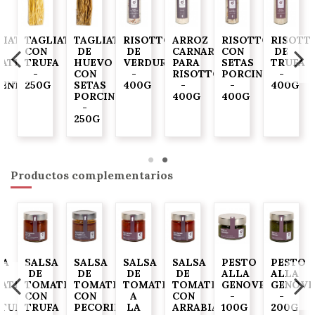
LIATELLE
TAGLIATELLE
TAGLIATELLE
RISOTTO
ARROZ
RISOTTO
RISOTT
CON
DE
DE
CARNAROLI
CON
DE
ATE
TRUFA
HUEVO
VERDURAS
PARA
SETAS
TRUFA
-
CON
-
RISOTTO
PORCINI
-
IENTO
250G
SETAS
400G
-
-
400G
O
PORCINI
400G
400G
-
G
250G
Productos complementarios
SA
SALSA
SALSA
SALSA
SALSA
PESTO
PESTO
DE
DE
DE
DE
ALLA
ALLA
ATE
TOMATE
TOMATE
TOMATE
TOMATE
GENOVESE
GENOVE
CON
CON
A
CON
-
-
ITUNAS
TRUFA
PECORINO
LA
ARRABIATA
100G
200G