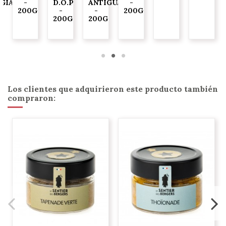
GIASCA"
-
D.O.P
ANTIGUA
-
200G
-
-
200G
G
200G
200G
Los clientes que adquirieron este producto también
compraron: