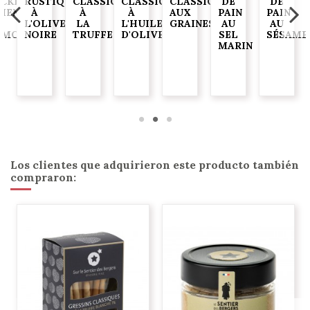
ACKERS
RUSTIQUES
CLASSIQUES
CLASSIQUES
CLASSIQUES
DE
DE
JIENTES)
À
À
À
AUX
PAIN
PAIN
L'OLIVE
LA
L'HUILE
GRAINES
AU
AU
AMO
NOIRE
TRUFFE
D'OLIVE
SEL
SÉSAME
MARIN
G
Los clientes que adquirieron este producto también
compraron: