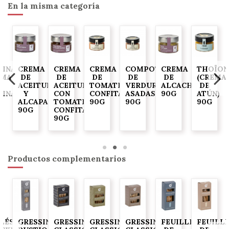
En la misma categoría
DINADE
CREMA
CREMA
CREMA
COMPOTA
CREMA
THOÏON
EMA
DE
DE
DE
DE
DE
(CREMA
ACEITUNAS
ACEITUNAS
TOMATES
VERDURAS
ALCACHOFA
DE
DINAS)
Y
CON
CONFITADOS
ASADAS
90G
ATÚN)
ALCAPARRAS
TOMATES
90G
90G
90G
90G
CONFITADOS
90G
Productos complementarios
ELÉS
GRESSINS
GRESSINS
GRESSINS
GRESSINS
FEUILLES
FEUILL