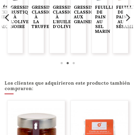
ELÉS
GRESSINS
GRESSINS
GRESSINS
GRESSINS
FEUILLES
FEUILL
ACKERS
RUSTIQUES
CLASSIQUES
CLASSIQUES
CLASSIQUES
DE
DE
JIENTES)
À
À
À
AUX
PAIN
PAIN
L'OLIVE
LA
L'HUILE
GRAINES
AU
AU
AMO
NOIRE
TRUFFE
D'OLIVE
SEL
SÉSAME
MARIN
G
Los clientes que adquirieron este producto también
compraron: