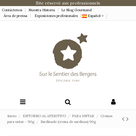
Site réservé aux professionnels
Contáctenos
Nuestra Historia
Le Blog Gourmand
Área de prensa
Exposiciones profesionales
Español
Inicio
ENTORNO AL APERITIVO
PARA UNTAR
Cremas
para untar - 90g
Sardinade (crema de sardinas) 90g