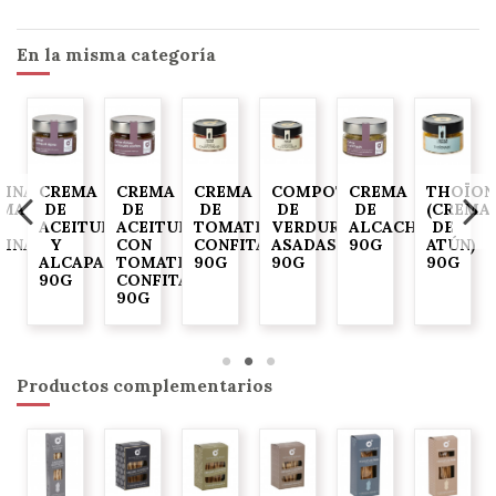
En la misma categoría
DINADE
CREMA
CREMA
CREMA
COMPOTA
CREMA
THOÏON
EMA
DE
DE
DE
DE
DE
(CREMA
ACEITUNAS
ACEITUNAS
TOMATES
VERDURAS
ALCACHOFA
DE
DINAS)
Y
CON
CONFITADOS
ASADAS
90G
ATÚN)
ALCAPARRAS
TOMATES
90G
90G
90G
90G
CONFITADOS
90G
Productos complementarios