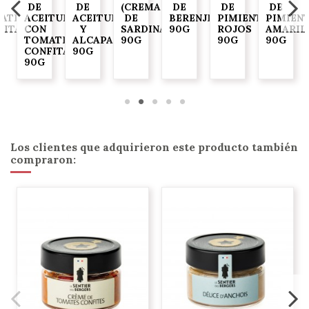
DE
DE
(CREMA
DE
DE
DE
ATES
ACEITUNAS
ACEITUNAS
DE
BERENJENA
PIMIENTOS
PIMIEN
FITADOS
CON
Y
SARDINAS)
90G
ROJOS
AMARIL
TOMATES
ALCAPARRAS
90G
90G
90G
CONFITADOS
90G
90G
Los clientes que adquirieron este producto también
compraron: