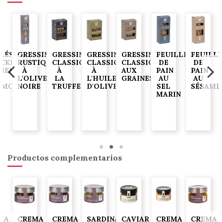
ELÉS
GRESSINS
GRESSINS
GRESSINS
GRESSINS
FEUILLES
FEUILL
ACKERS
RUSTIQUES
CLASSIQUES
CLASSIQUES
CLASSIQUES
DE
DE
JIENTES)
À
À
À
AUX
PAIN
PAIN
L'OLIVE
LA
L'HUILE
GRAINES
AU
AU
AMO
NOIRE
TRUFFE
D'OLIVE
SEL
SÉSAME
MARIN
G
Productos complementarios
MA
CREMA
CREMA
SARDINADE
CAVIAR
CREMA
CREMA