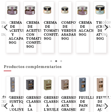
DINADE
CREMA
CREMA
CREMA
COMPOTA
CREMA
THOÏON
EMA
DE
DE
DE
DE
DE
(CREMA
ACEITUNAS
ACEITUNAS
TOMATES
VERDURAS
ALCACHOFA
DE
DINAS)
Y
CON
CONFITADOS
ASADAS
90G
ATÚN)
ALCAPARRAS
TOMATES
90G
90G
90G
90G
CONFITADOS
90G
Productos complementarios
ELÉS
GRESSINS
GRESSINS
GRESSINS
GRESSINS
FEUILLES
FEUILL
ACKERS
RUSTIQUES
CLASSIQUES
CLASSIQUES
CLASSIQUES
DE
DE
JIENTES)
À
À
À
AUX
PAIN
PAIN
L'OLIVE
LA
L'HUILE
GRAINES
AU
AU