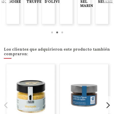
AMO
NOIRE
TRUFFE
D'OLIVE
SEL
SÉSAME
MARIN
G
Los clientes que adquirieron este producto también
compraron: