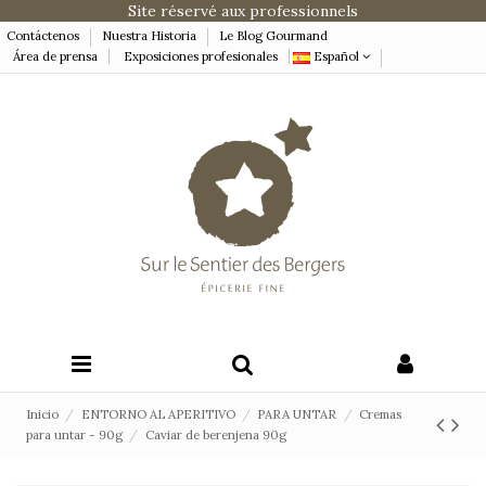
Site réservé aux professionnels
Contáctenos
Nuestra Historia
Le Blog Gourmand
Área de prensa
Exposiciones profesionales
Español
Inicio
ENTORNO AL APERITIVO
PARA UNTAR
Cremas
para untar - 90g
Caviar de berenjena 90g