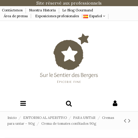
Site réservé aux professionnels
Contáctenos
Nuestra Historia
Le Blog Gourmand
Área de prensa
Exposiciones profesionales
Español
Inicio
ENTORNO AL APERITIVO
PARA UNTAR
Cremas
para untar - 90g
Crema de tomates confitados 90g