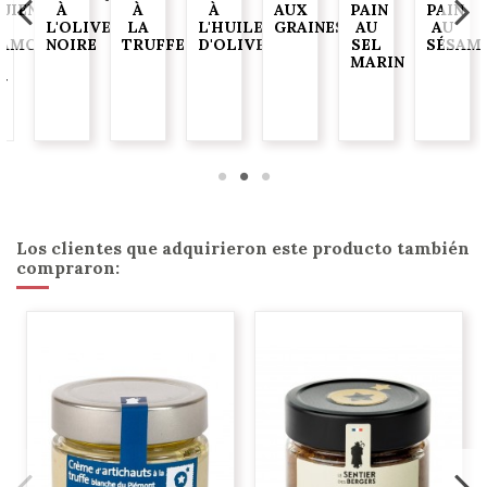
JIENTES)
À
À
À
AUX
PAIN
PAIN
L'OLIVE
LA
L'HUILE
GRAINES
AU
AU
AMO
NOIRE
TRUFFE
D'OLIVE
SEL
SÉSAME
MARIN
G
Los clientes que adquirieron este producto también
compraron: