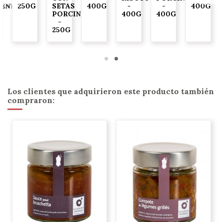
IENTO
250G
SETAS
400G
-
-
400G
O
PORCINI
400G
400G
-
G
250G
Los clientes que adquirieron este producto también
compraron: