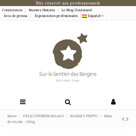
Site réservé aux professionnels
Contáctenos
Nuestra Historia
Le Blog Gourmand
Área de prensa
Exposiciones profesionales
Español
Inicio
DELICATESSEN SALADO
SALSAS Y PESTO
Salsa
de rúcola - 200g