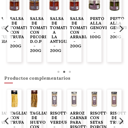
SA
SALSA
SALSA
SALSA
SALSA
PESTO
PESTO
DE
DE
DE
DE
ALLA
ALLA
ATE
TOMATE
TOMATE
TOMATE
TOMATE
GENOVESE
GENOVE
CON
CON
A
CON
-
-
ITUNAS
TRUFA
PECORINO
LA
ARRABIATA
100G
200G
GIASCA"
-
D.O.P
ANTIGUA
-
200G
-
-
200G
G
200G
200G
Productos complementarios
LIATELLE
TAGLIATELLE
TAGLIATELLE
RISOTTO
ARROZ
RISOTTO
RISOTT
CON
DE
DE
CARNAROLI
CON
DE
ATE
TRUFA
HUEVO
VERDURAS
PARA
SETAS
TRUFA
-
CON
-
RISOTTO
PORCINI
-