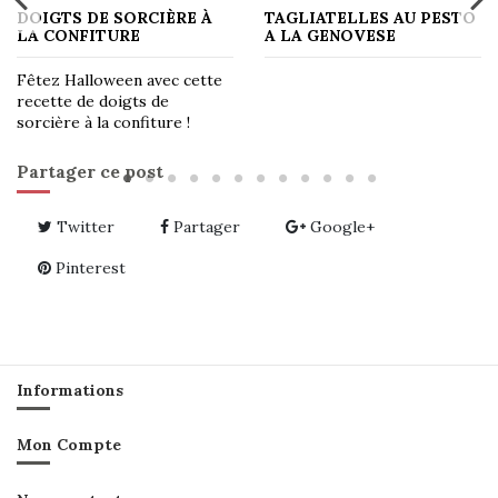
O
TOMATES APÉRITIVES AU
ŒUFS BROUILLÉS À LA
PESTO ET À LA FÉTA
TRUFFE
Partager ce post
Twitter
Partager
Google+
Pinterest
Informations
Mon Compte