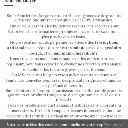
Nous contacter
Sur le Sentier des Bergers est distributeur grossiste de produits
d’épicerie fine aux recettes uniques et 100% artisanales.
Afin de vous garantir les meilleures saveurs, nos recettes sont
élaborées à base de matières premières locales et de saisons, au
plus proche des artisans.
Notre vocation est de perpétuer les valeurs des
fabrications
artisanales
, en créant des
recettes uniques
avec des
produits
locaux
, et un
minimum d'ingrédients
.
Nous travaillons main dans la main avec les meilleurs artisans
régionaux, pour sans cesse faire évoluer nos recettes artisanales,
et sublimer les terroirs provençaux et italiens.
Sur le Sentier des bergers vise à mêler saveurs anciennes et
tendances nouvelles pour créer des produits originaux et uniques,
aux parfums de terroirs…
Sur le Sentier des bergers, fournisseur et distributeur de produits
gourmets et produits français, se distingue par la qualité de ses
produits.
Tous nos produits sont artisanaux et élaborés sans colorants ni
conservateurs. Prenez le temps de découvrir nos créations : une
collection de tartinables artisanaux et provençaux : Tapenades et
crèmes de légumes ; à tartiner sur nos pains d’apéritif fabriqués à
Notre site utilise des cookies pour améliorer votre expérience en
la main en Italie. Des terrines artisanales aux ingrédients