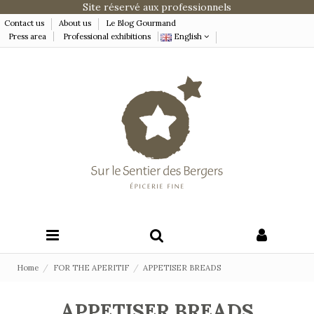
Site réservé aux professionnels
Contact us
About us
Le Blog Gourmand
Press area
Professional exhibitions
English
Home
FOR THE APERITIF
APPETISER BREADS
APPETISER BREADS