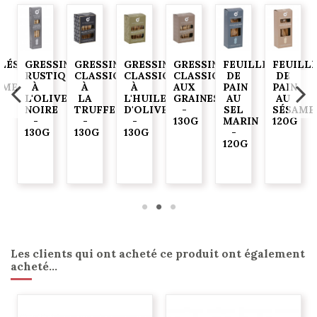
ELÉS
GRESSINS
GRESSINS
GRESSINS
GRESSINS
FEUILLES
FEUILL
RUSTIQUES
CLASSIQUES
CLASSIQUES
CLASSIQUES
DE
DE
AME
À
À
À
AUX
PAIN
PAIN
G
L'OLIVE
LA
L'HUILE
GRAINES
AU
AU
NOIRE
TRUFFE
D'OLIVE
-
SEL
SÉSAME
-
-
-
130G
MARIN
120G
130G
130G
130G
-
120G
Les clients qui ont acheté ce produit ont également
acheté...