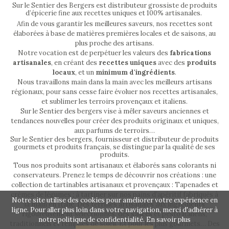
Sur le Sentier des Bergers est distributeur grossiste de produits
d’épicerie fine aux recettes uniques et 100% artisanales.
Afin de vous garantir les meilleures saveurs, nos recettes sont
élaborées à base de matières premières locales et de saisons, au
plus proche des artisans.
Notre vocation est de perpétuer les valeurs des
fabrications
artisanales
, en créant des
recettes uniques
avec des
produits
locaux
, et un
minimum d'ingrédients
.
Nous travaillons main dans la main avec les meilleurs artisans
régionaux, pour sans cesse faire évoluer nos recettes artisanales,
et sublimer les terroirs provençaux et italiens.
Sur le Sentier des bergers vise à mêler saveurs anciennes et
tendances nouvelles pour créer des produits originaux et uniques,
aux parfums de terroirs…
Sur le Sentier des bergers, fournisseur et distributeur de produits
gourmets et produits français, se distingue par la qualité de ses
produits.
Tous nos produits sont artisanaux et élaborés sans colorants ni
conservateurs. Prenez le temps de découvrir nos créations : une
collection de tartinables artisanaux et provençaux : Tapenades et
crèmes de légumes ; à tartiner sur nos pains d’apéritif fabriqués à
Notre site utilise des cookies pour améliorer votre expérience en
la main en Italie. Des terrines artisanales aux ingrédients
ligne. Pour aller plus loin dans votre navigation, merci d'adhérer à
rigoureusement sélectionnés, des sauces et pesto italiens,
notre politique de confidentialité.
En savoir plus
traditionnels et remplies de soleil. Et pour les plus gourmets… Des