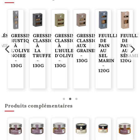
ELÉS
GRESSINS
GRESSINS
GRESSINS
GRESSINS
FEUILLES
FEUILL
RUSTIQUES
CLASSIQUES
CLASSIQUES
CLASSIQUES
DE
DE
AME
À
À
À
AUX
PAIN
PAIN
G
L'OLIVE
LA
L'HUILE
GRAINES
AU
AU
NOIRE
TRUFFE
D'OLIVE
-
SEL
SÉSAME
-
-
-
130G
MARIN
120G
130G
130G
130G
-
120G
Produits complémentaires