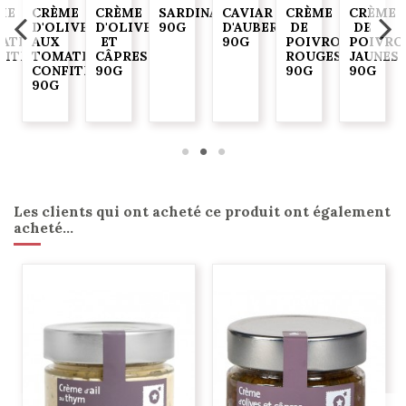
ME
CRÈME
CRÈME
SARDINADE
CAVIAR
CRÈME
CRÈME
D'OLIVES
D'OLIVES
90G
D'AUBERGINE
DE
DE
ATES
AUX
ET
90G
POIVRONS
POIVRO
FITES
TOMATES
CÂPRES
ROUGES
JAUNES
CONFITES
90G
90G
90G
90G
Les clients qui ont acheté ce produit ont également
acheté...