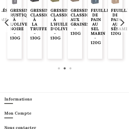
ELÉS
GRESSINS
GRESSINS
GRESSINS
GRESSINS
FEUILLES
FEUILL
RUSTIQUES
CLASSIQUES
CLASSIQUES
CLASSIQUES
DE
DE
AME
À
À
À
AUX
PAIN
PAIN
G
L'OLIVE
LA
L'HUILE
GRAINES
AU
AU
NOIRE
TRUFFE
D'OLIVE
-
SEL
SÉSAME
-
-
-
130G
MARIN
120G
130G
130G
130G
-
120G
Informations
Mon Compte
Nous contacter