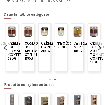
VALEURS NUTRITIONNELLES
Dans la même catégorie
DINADE
CRÈME
COMPOTÉE
CRÈME
THOÏONADE
TAPENADE
CRÈME
G
DE
DE
D'ARTICHAUTS
200G
VERTE
D'OLIVE
TOMATES
LÉGUMES
200G
180G
AUX
CONFITES
GRILLÉS
TOMATE
180G
180G
CONFIT
180G
Produits complémentaires