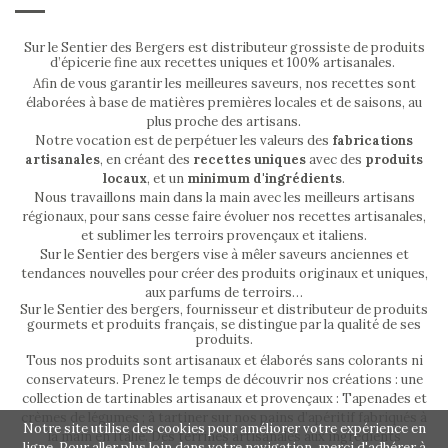
Sur le Sentier des Bergers est distributeur grossiste de produits
d’épicerie fine aux recettes uniques et 100% artisanales.
Afin de vous garantir les meilleures saveurs, nos recettes sont
élaborées à base de matières premières locales et de saisons, au
plus proche des artisans.
Notre vocation est de perpétuer les valeurs des
fabrications
artisanales
, en créant des
recettes uniques
avec des
produits
locaux
, et un
minimum d'ingrédients
.
Nous travaillons main dans la main avec les meilleurs artisans
régionaux, pour sans cesse faire évoluer nos recettes artisanales,
et sublimer les terroirs provençaux et italiens.
Sur le Sentier des bergers vise à mêler saveurs anciennes et
tendances nouvelles pour créer des produits originaux et uniques,
aux parfums de terroirs…
Sur le Sentier des bergers, fournisseur et distributeur de produits
gourmets et produits français, se distingue par la qualité de ses
produits.
Tous nos produits sont artisanaux et élaborés sans colorants ni
conservateurs. Prenez le temps de découvrir nos créations : une
collection de tartinables artisanaux et provençaux : Tapenades et
crèmes de légumes ; à tartiner sur nos pains d’apéritif fabriqués à
Notre site utilise des cookies pour améliorer votre expérience en
la main en Italie. Des terrines artisanales aux ingrédients
ligne. Pour aller plus loin dans votre navigation, merci d'adhérer à