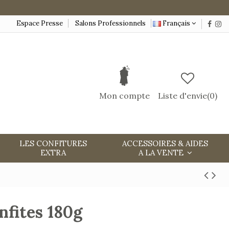
Espace Presse
Salons Professionnels
Français
Mon compte
Liste d'envie(
0
)
LES CONFITURES
ACCESSOIRES & AIDES
EXTRA
A LA VENTE
nfites 180g