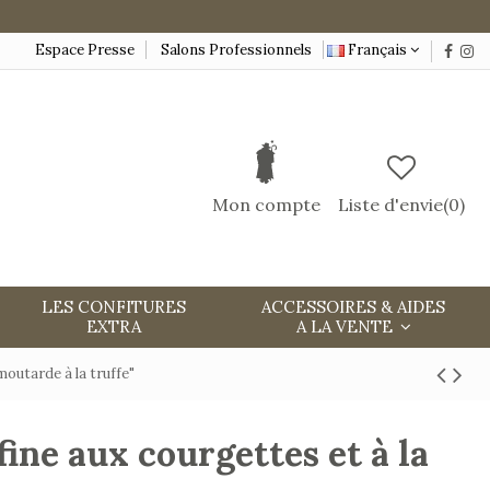
Espace Presse
Salons Professionnels
Français
Mon compte
Liste d'envie(
0
)
LES CONFITURES
ACCESSOIRES & AIDES
EXTRA
A LA VENTE
moutarde à la truffe"
fine aux courgettes et à la