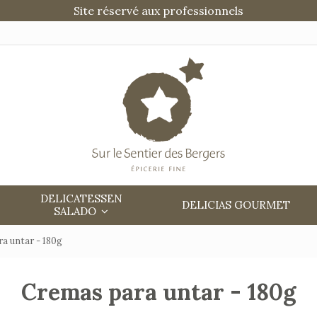
Site réservé aux professionnels
DELICATESSEN
DELICIAS GOURMET
SALADO
a untar - 180g
Cremas para untar - 180g